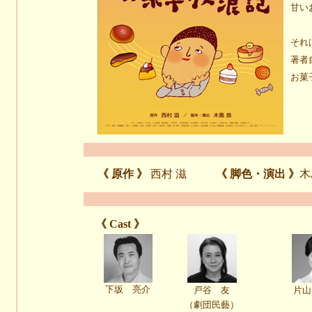
甘い
それ
著者
お菓
《 原作 》
西村 滋
《 脚色・演出 》
木
《 Cast 》
下坂 亮介
戸谷 友
片山
（劇団民藝）