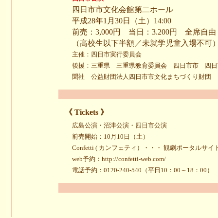
四日市市文化会館第二ホール
平成28年1月30日（土）14:00
前売：3,000円 当日：3.200円 全席自由
（高校生以下半額／未就学児童入場不可
主催：四日市実行委員会
後援：三重県 三重県教育委員会 四日市市 四日
聞社 公益財団法人四日市市文化まちづくり財団 
《 Tickets 》
広島公演・沼津公演・四日市公演
前売開始：10月10日（土）
Confetti ( カンフェティ）・・・ 観劇ポータルサイ
web予約：http://confetti-web.com/
電話予約：0120-240-540（平日10：00～18：00）