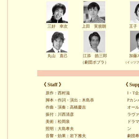
三好 幸次
上田 実規朗
王子
丸山 直己
江添 皓三郎
加藤
（劇団ポプラ）
（イッツ
《 Staff 》
《 Supp
原作：西村滋
I・T
脚本・作詞・演出：木島恭
Pカン
作曲・演奏：高橋慶吉
オー
振付：川西清彦
ラヴ
美術：松岡泉
ドラ
照明：大島孝夫
ン
音響・効果：岩下雅夫
劇団