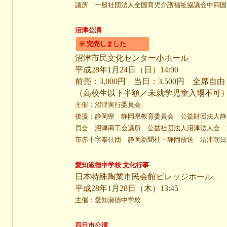
議所 一般社団法人全国育児介護福祉協議会中四国
沼津公演
※ 完売しました
沼津市民文化センター小ホール
平成28年1月24日（日）14:00
前売：3,000円 当日：3.500円 全席自由
（高校生以下半額／未就学児童入場不可
主催：沼津実行委員会
後援：静岡県 静岡県教育委員会 公益財団法人静
員会 沼津商工会議所 公益社団法人沼津法人会 
市赤十字奉仕団 静岡新聞社・静岡放送 沼津朝日
愛知淑徳中学校 文化行事
日本特殊陶業市民会館ビレッジホール
平成28年1月28日（木）13:45
主催：愛知淑徳中学校
四日市公演