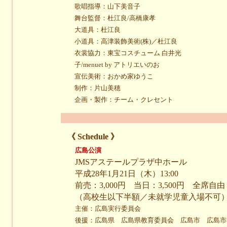
歌唱指導：山下美音子
舞台監督：杜江良/高橋康孝
大道具：杜江良
小道具：高津装飾美術(株)／杜江良
衣裳協力：東宝コスチューム 白井光
子/menuet by アトリエいのお
宣伝美術：おかめ家ゆうこ
制作：片山美穂
企画・製作：チーム・クレセント
《 Schedule 》
広島公演
JMSアステールプラザ中ホール
平成28年1月21日（木）13:00
前売：3,000円 当日：3,500円 全席自由
（高校生以下半額／未就学児童入場不可
主催：広島実行委員会
後援：広島県 広島県教育委員会 広島市 広島市