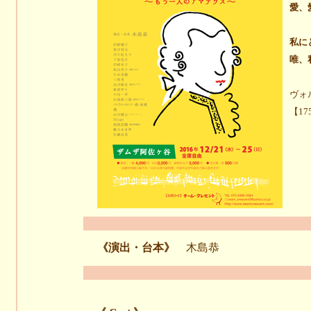
愛、
私に
唯、
ヴォ
【17
《演出・台本》
木島恭