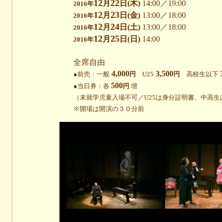
12
22
月
日(木)
14:00／19:00
2016年
12
23
月
日(金)
13:00／18:00
2016年
12
24
月
日(土)
13:00／18:00
2016年
12
25
月
日(日)
14:00
2016年
全席自由
4,000
3,500
●前売：一般
円
U25
円
高校生以下
500
●当日券：各
円
増
（未就学児童入場不可／U25は身分証明書、中高
※開場は開演の３０分前