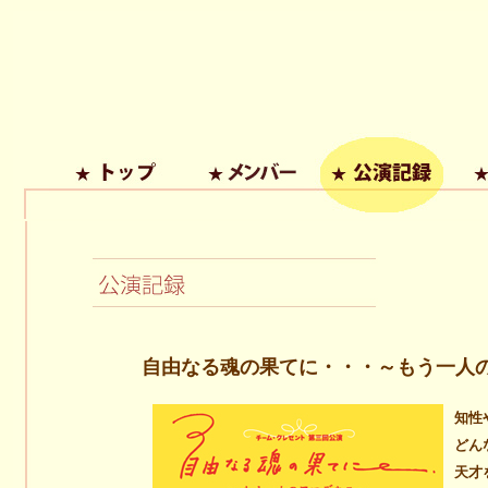
自由なる魂の果てに・・・～もう一人
知性
どん
天才