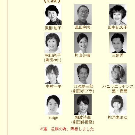
《 Cast 》
黒田利夫
田中紀久子
沢柳 廸子
松山尚子
片山美穂
三角秀
（劇団enji）
中村一平
江添皓三郎
バニラエッセンス
（劇団ポプラ）
・盛・夜磨
Shige
相波詩織
桃乃木まゆ
（劇団俳優座）
※邁、急病の為、降板しました