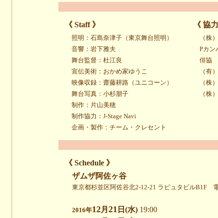
《 Staff 》
《 協力
照明：石島奈津子（東京舞台照明）
（株）
音響：岩下雅夫
Pカン
舞台監督：杜江良
俳協
宣伝美術：おかめ家ゆうこ
（有
映像収録：齋藤耕路（ユニコーン）
（株）Of
舞台写真：小杉朋子
（株
制作：片山美穂
制作協力：J-Stage Navi
企画・製作：チーム・クレセント
《 Schedule 》
ザムザ阿佐ヶ谷
東京都杉並区阿佐谷北2-12-21 ラピュタビルB1F 電話：
12
21
月
日(水)
19:00
2016年