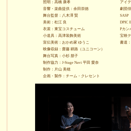
照明：高橋 康孝
アイ
音響・楽曲提供：余田崇徳
劇団
舞台監督：八木澤 賢
SASP
美術：杜江 良
DPIC E
衣裳：東宝コスチューム
Pカン
小道具：高津装飾美術
宝映
宣伝美術：おかめ家 ゆうこ
書道
映像収録：齋藤 耕路（ユニコーン）
舞台写真：小杉 朋子
制作協力：J-Stage Navi 平田 愛奈
制作：片山 美穂
企画・製作：チーム・クレセント