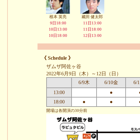
根本 英亮
藏田 健太郎
9日18:00
11日13:00
10日13:00
11日18:00
10日18:00
12日13:00
《 Schedule 》
ザムザ阿佐ヶ谷
2022年6月9日（木）～12日（日）
6/9木
6/10金
6/
13:00
●
18:00
●
●
開場は各開演の30分前