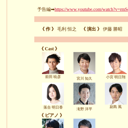
予告編➡
https://www.youtube.com/watch?v=rmS
《 作 》
毛利 恒之
《 演出 》
伊藤 勝昭
《 Cast 》
前田 暁彦
小宮 明日翔
宮川 知久
副島 風
落合 明日香
滝野 洋平
《 ピアノ 》